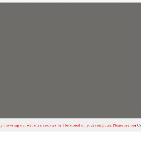
y browsing our websites, cookies will be stored on your computer. Please see our
Co