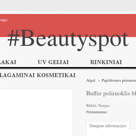
vėje:
#Beautyspot
LAKAI
UV GELIAI
RINKINIAI
LAGAMINAI KOSMETIKAI
Atgal
>
Papildomos priemon
Buffer poliruoklis b
Būklė:
Naujas
Prieinamumas:
Daugiau informacijos