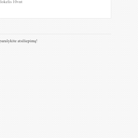
blokelis 10vnt
parašykite atsiliepimą!