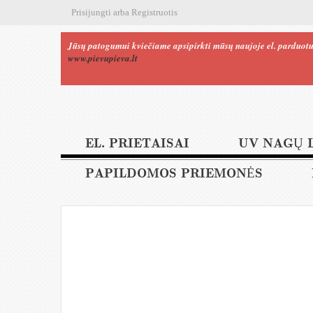
Prisijungti
arba
Registruotis
Jūsų patogumui kviečiame apsipirkti mūsų naujoje el. parduotu
www.pievupieva.lt
EL. PRIETAISAI
UV NAGŲ 
PAPILDOMOS PRIEMONĖS