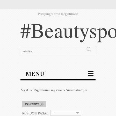
Prisijungti
arba
Registruotis
#Beautyspo
MENU
Atgal
>
Pagalbiniai skysčiai
>
Nuriebalintojai
Palyginti (
0
)
RŪŠIUOTI PAGAL
--