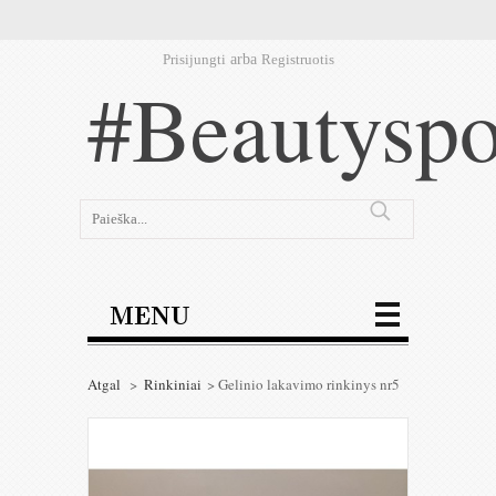
Prisijungti
arba
Registruotis
#Beautyspo
MENU
Atgal
>
Rinkiniai
>
Gelinio lakavimo rinkinys nr5