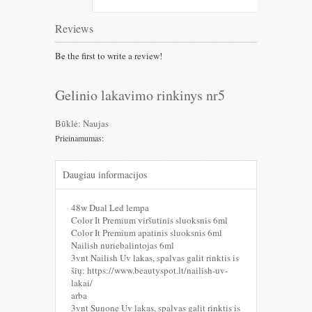
Reviews
Be the first to write a review!
Gelinio lakavimo rinkinys nr5
Būklė:
Naujas
Prieinamumas:
Daugiau informacijos
48w Dual Led lempa
Color It Premium viršutinis sluoksnis 6ml
Color It Premium apatinis sluoksnis 6ml
Nailish nuriebalintojas 6ml
3vnt Nailish Uv lakas, spalvas galit rinktis is
šių: https://www.beautyspot.lt/nailish-uv-
lakai/
arba
3vnt Sunone Uv lakas, spalvas galit rinktis is