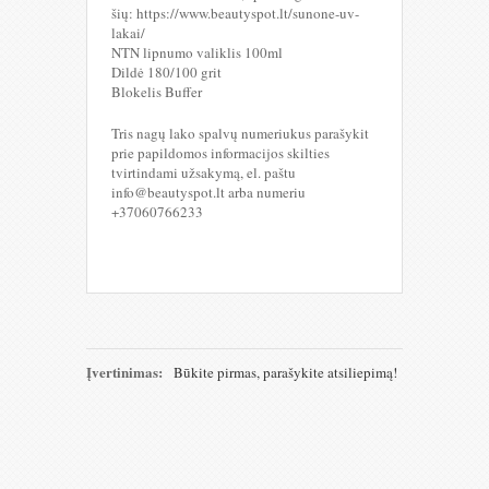
šių: https://www.beautyspot.lt/sunone-uv-
lakai/
NTN lipnumo valiklis 100ml
Dildė 180/100 grit
Blokelis Buffer
Tris nagų lako spalvų numeriukus parašykit
prie papildomos informacijos skilties
tvirtindami užsakymą, el. paštu
info@beautyspot.lt arba numeriu
+37060766233
Įvertinimas:
Būkite pirmas, parašykite atsiliepimą!