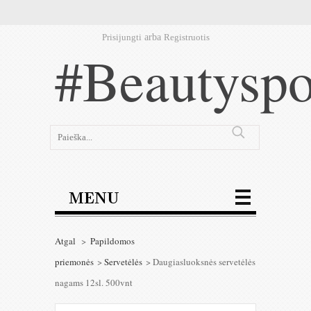
Prisijungti
arba
Registruotis
#Beautyspo
MENU
Atgal
>
Papildomos
priemonės
>
Servetėlės
>
Daugiasluoksnės servetėlės
nagams 12sl. 500vnt